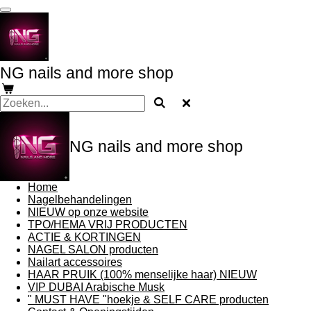
Ga
direct
naar
de
hoofdinhoud
NG nails and more shop
NG nails and more shop
Home
Nagelbehandelingen
NIEUW op onze website
TPO/HEMA VRIJ PRODUCTEN
ACTIE & KORTINGEN
NAGEL SALON producten
Nailart accessoires
HAAR PRUIK (100% menselijke haar) NIEUW
VIP DUBAI Arabische Musk
" MUST HAVE "hoekje & SELF CARE producten