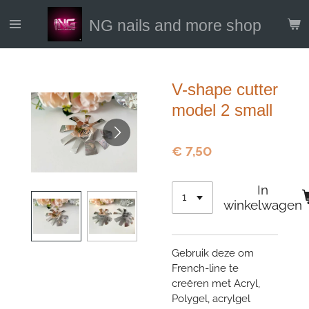
Ga
NG nails and more shop
direct
naar
de
hoofdinhoud
V-shape cutter
model 2 small
€ 7,50
In
winkelwagen
Gebruik deze om
French-line te
creëren met Acryl,
Polygel, acrylgel