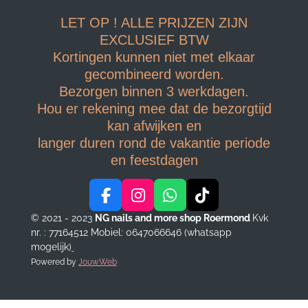
LET OP ! ALLE PRIJZEN ZIJN
EXCLUSIEF BTW
Kortingen kunnen niet met elkaar
gecombineerd worden.
Bezorgen binnen 3 werkdagen.
Hou er rekening mee dat de bezorgtijd
kan afwijken en
langer duren rond de vakantie periode
en feestdagen
F
I
W
T
a
n
h
i
© 2021 - 2023
NG nails and more shop Roermond
Kvk
c
s
a
k
nr. : 77164512
Mobiel: 0647066646 (whatsapp
e
t
t
T
mogelijk)
b
a
s
o
Powered by
JouwWeb
o
g
A
k
o
r
p
k
a
p