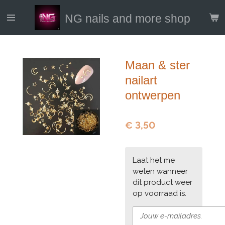
Ga
NG nails and more shop
direct
naar
de
hoofdinhoud
Maan & ster
nailart
ontwerpen
€ 3,50
Laat het me
weten wanneer
dit product weer
op voorraad is.