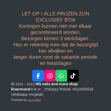
LET OP ! ALLE PRIJZEN ZIJN
EXCLUSIEF BTW
Kortingen kunnen niet met elkaar
gecombineerd worden.
Bezorgen binnen 3 werkdagen.
Hou er rekening mee dat de bezorgtijd
kan afwijken en
langer duren rond de vakantie periode
en feestdagen
F
I
W
T
a
n
h
i
© 2021 - 2023
NG nails and more shop
c
s
a
k
Roermond
Kvk nr. : 77164512
Mobiel: 0647066646
e
t
t
T
(whatsapp mogelijk)
b
a
s
o
Powered by
JouwWeb
o
g
A
k
o
r
p