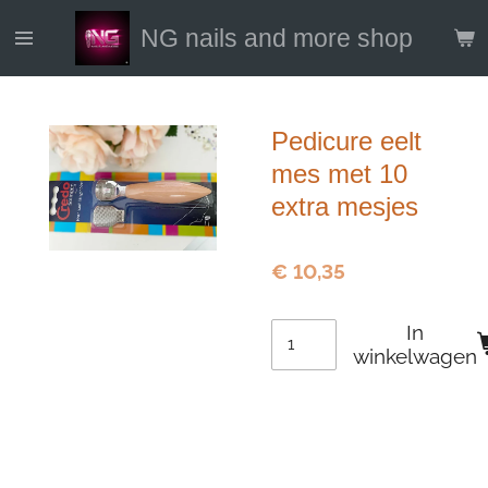
Ga
NG nails and more shop
direct
naar
de
hoofdinhoud
Pedicure eelt
mes met 10
extra mesjes
€ 10,35
In
winkelwagen