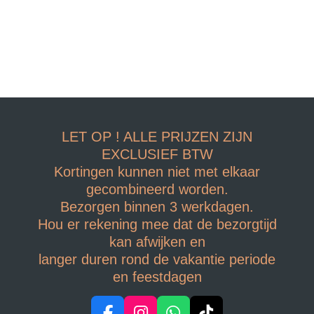
LET OP ! ALLE PRIJZEN ZIJN
EXCLUSIEF BTW
Kortingen kunnen niet met elkaar
gecombineerd worden.
Bezorgen binnen 3 werkdagen.
Hou er rekening mee dat de bezorgtijd
kan afwijken en
langer duren rond de vakantie periode
en feestdagen