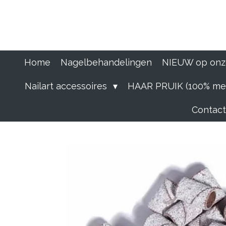
Ga
direct
naar
de
hoofdinhoud
Home
Nagelbehandelingen
NIEUW op onz
Nailart accessoires
HAAR PRUIK (100% men
Contact