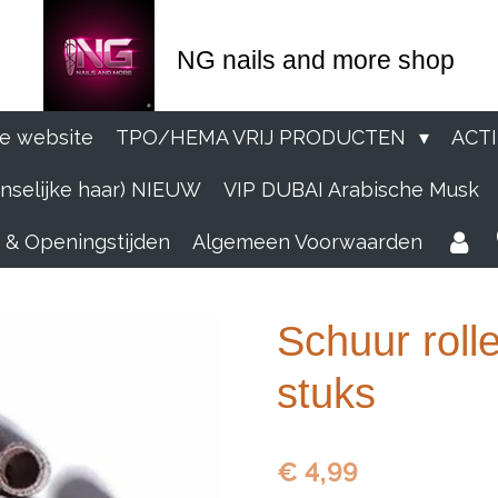
NG nails and more shop
e website
TPO/HEMA VRIJ PRODUCTEN
ACT
selijke haar) NIEUW
VIP DUBAI Arabische Musk
 & Openingstijden
Algemeen Voorwaarden
Schuur roll
stuks
€ 4,99