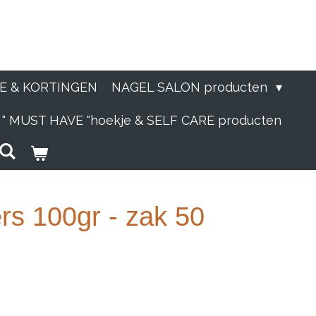
IE & KORTINGEN
NAGEL SALON producten
" MUST HAVE "hoekje & SELF CARE producten
ers 100gr - zak 50