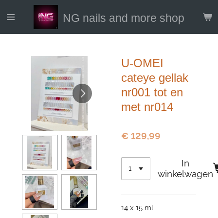
Ga
NG nails and more shop
direct
naar
de
hoofdinhoud
U-OMEI
cateye gellak
nr001 tot en
met nr014
€ 129,99
In
winkelwagen
14 x 15 ml