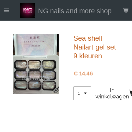
Ga
NG nails and more shop
direct
naar
de
hoofdinhoud
Sea shell
Nailart gel set
9 kleuren
€ 14,46
In
winkelwagen