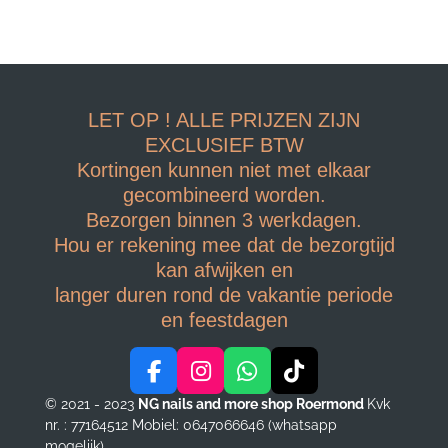
LET OP ! ALLE PRIJZEN ZIJN
EXCLUSIEF BTW
Kortingen kunnen niet met elkaar
gecombineerd worden.
Bezorgen binnen 3 werkdagen.
Hou er rekening mee dat de bezorgtijd
kan afwijken en
langer duren rond de vakantie periode
en feestdagen
F
I
W
T
a
n
h
i
© 2021 - 2023
NG nails and more shop Roermond
Kvk
c
s
a
k
nr. : 77164512
Mobiel: 0647066646 (whatsapp
e
t
t
T
mogelijk)