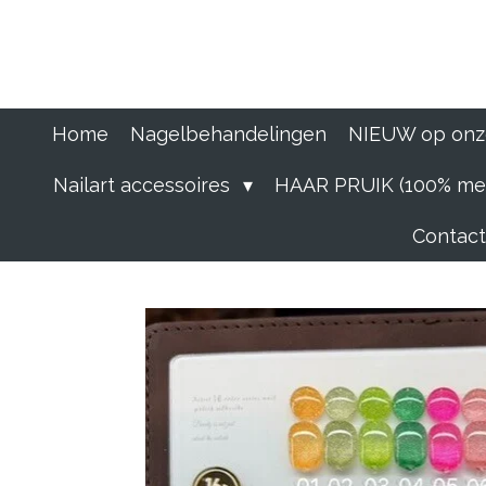
Ga
direct
naar
de
hoofdinhoud
Home
Nagelbehandelingen
NIEUW op onz
Nailart accessoires
HAAR PRUIK (100% men
Contact