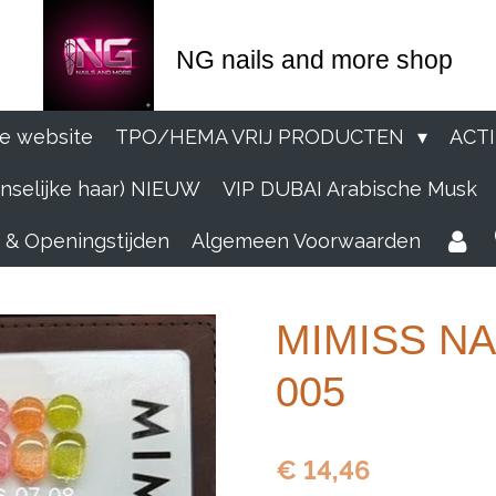
NG nails and more shop
e website
TPO/HEMA VRIJ PRODUCTEN
ACT
selijke haar) NIEUW
VIP DUBAI Arabische Musk
 & Openingstijden
Algemeen Voorwaarden
MIMISS NAIL
005
€ 14,46