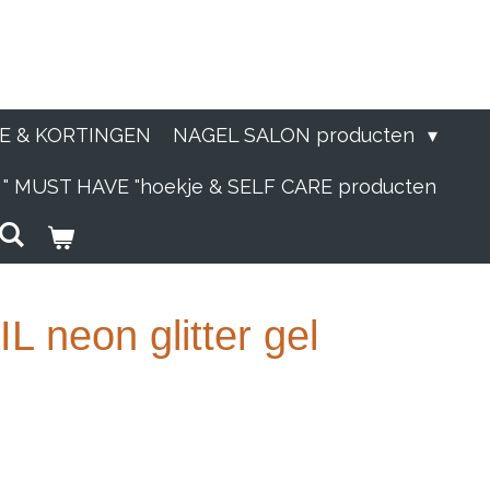
IE & KORTINGEN
NAGEL SALON producten
" MUST HAVE "hoekje & SELF CARE producten
 neon glitter gel