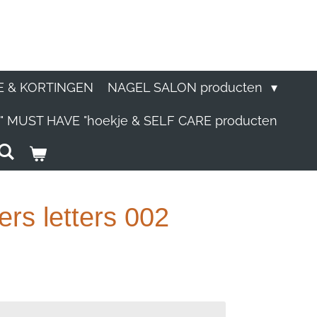
E & KORTINGEN
NAGEL SALON producten
" MUST HAVE "hoekje & SELF CARE producten
kers letters 002