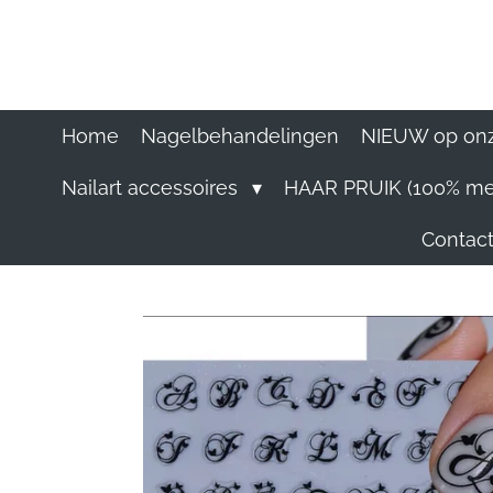
Ga
direct
naar
de
hoofdinhoud
Home
Nagelbehandelingen
NIEUW op onz
Nailart accessoires
HAAR PRUIK (100% me
Contact