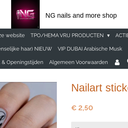
NG nails and more shop
e website
TPO/HEMA VRIJ PRODUCTEN
ACTI
nselijke haar) NIEUW
VIP DUBAI Arabische Musk
 & Openingstijden
Algemeen Voorwaarden
Nailart stic
€ 2,50