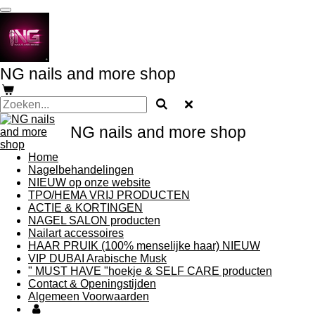
Ga
direct
naar
de
hoofdinhoud
NG nails and more shop
NG nails and more shop
Home
Nagelbehandelingen
NIEUW op onze website
TPO/HEMA VRIJ PRODUCTEN
ACTIE & KORTINGEN
NAGEL SALON producten
Nailart accessoires
HAAR PRUIK (100% menselijke haar) NIEUW
VIP DUBAI Arabische Musk
" MUST HAVE "hoekje & SELF CARE producten
Contact & Openingstijden
Algemeen Voorwaarden