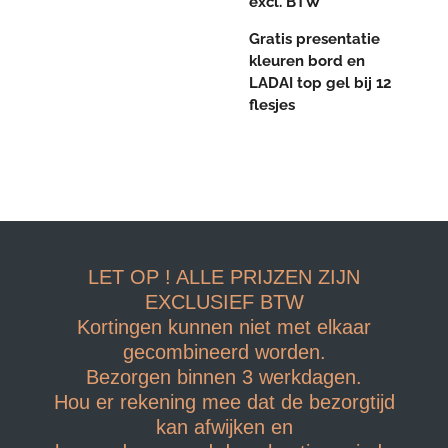
excl. BTW
Gratis presentatie
kleuren bord en
LADAI top gel bij 12
flesjes
LET OP ! ALLE PRIJZEN ZIJN
EXCLUSIEF BTW
Kortingen kunnen niet met elkaar
gecombineerd worden.
Bezorgen binnen 3 werkdagen.
Hou er rekening mee dat de bezorgtijd
kan afwijken en