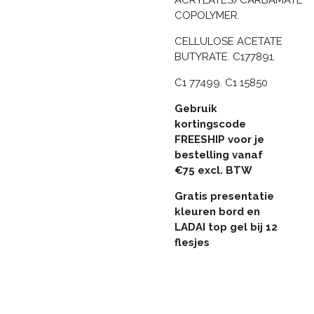
ACRYLATES/CARBAMATE
COPOLYMER.
CELLULOSE ACETATE
BUTYRATE. C177891.
C1 77499. C1 15850
Gebruik
kortingscode
FREESHIP voor je
bestelling vanaf
€75 excl. BTW
Gratis presentatie
kleuren bord en
LADAI top gel bij 12
flesjes