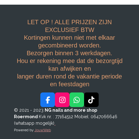
LET OP ! ALLE PRIJZEN ZIJN
EXCLUSIEF BTW
Kortingen kunnen niet met elkaar
gecombineerd worden.
Bezorgen binnen 3 werkdagen.
Hou er rekening mee dat de bezorgtijd
kan afwijken en
langer duren rond de vakantie periode
en feestdagen
F
I
W
T
a
n
h
i
© 2021 - 2023
NG nails and more shop
c
s
a
k
Roermond
Kvk nr. : 77164512
Mobiel: 0647066646
e
t
t
T
(whatsapp mogelijk)
b
a
s
o
Powered by
JouwWeb
o
g
A
k