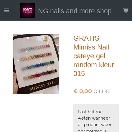
Ga
NG nails and more shop
direct
naar
de
hoofdinhoud
GRATIS
Mimiss Nail
cateye gel
random kleur
015
€ 0,00
€ 14,46
Laat het me
weten wanneer
dit product weer
op voorraad is.