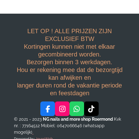
LET OP ! ALLE PRIJZEN ZIJN
EXCLUSIEF BTW
Kortingen kunnen niet met elkaar
gecombineerd worden.
Bezorgen binnen 3 werkdagen.
Hou er rekening mee dat de bezorgtijd
kan afwijken en
langer duren rond de vakantie periode
en feestdagen
F
I
W
T
a
n
h
i
© 2021 - 2023
NG nails and more shop Roermond
Kvk
c
s
a
k
nr. : 77164512
Mobiel: 0647066646 (whatsapp
e
t
t
T
mogelijk)