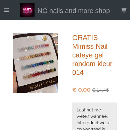
Ga
NG nails and more shop
direct
naar
de
hoofdinhoud
GRATIS
Mimiss Nail
cateye gel
random kleur
014
€ 0,00
€ 14,46
Laat het me
weten wanneer
dit product weer
op voorraad is.