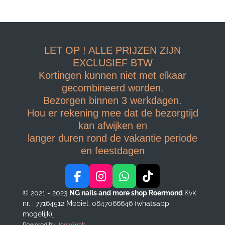
LET OP ! ALLE PRIJZEN ZIJN
EXCLUSIEF BTW
Kortingen kunnen niet met elkaar
gecombineerd worden.
Bezorgen binnen 3 werkdagen.
Hou er rekening mee dat de bezorgtijd
kan afwijken en
langer duren rond de vakantie periode
en feestdagen
F
I
W
T
a
n
h
i
© 2021 - 2023
NG nails and more shop Roermond
Kvk
c
s
a
k
nr. : 77164512
Mobiel: 0647066646 (whatsapp
e
t
t
T
mogelijk)