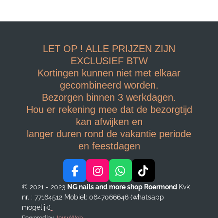
LET OP ! ALLE PRIJZEN ZIJN
EXCLUSIEF BTW
Kortingen kunnen niet met elkaar
gecombineerd worden.
Bezorgen binnen 3 werkdagen.
Hou er rekening mee dat de bezorgtijd
kan afwijken en
langer duren rond de vakantie periode
en feestdagen
F
I
W
T
a
n
h
i
© 2021 - 2023
NG nails and more shop Roermond
Kvk
c
s
a
k
nr. : 77164512
Mobiel: 0647066646 (whatsapp
e
t
t
T
mogelijk)