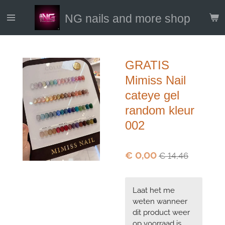
Ga
NG nails and more shop
direct
naar
de
hoofdinhoud
GRATIS
Mimiss Nail
cateye gel
random kleur
002
€ 0,00
€ 14,46
Laat het me
weten wanneer
dit product weer
op voorraad is.