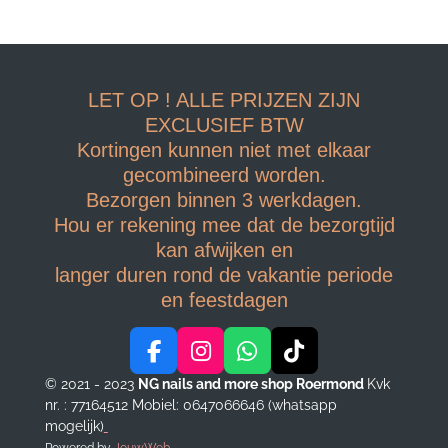
LET OP ! ALLE PRIJZEN ZIJN
EXCLUSIEF BTW
Kortingen kunnen niet met elkaar
gecombineerd worden.
Bezorgen binnen 3 werkdagen.
Hou er rekening mee dat de bezorgtijd
kan afwijken en
langer duren rond de vakantie periode
en feestdagen
F
I
W
T
a
n
h
i
© 2021 - 2023
NG nails and more shop Roermond
Kvk
c
s
a
k
nr. : 77164512
Mobiel: 0647066646 (whatsapp
e
t
t
T
mogelijk)