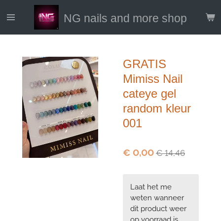
Ga
NG nails and more shop
direct
naar
de
hoofdinhoud
GRATIS
Mimiss Nail
cateye gel
random kleur
001
€ 0,00
€ 14,46
Laat het me
weten wanneer
dit product weer
op voorraad is.