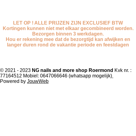
LET OP ! ALLE PRIJZEN ZIJN EXCLUSIEF BTW
Kortingen kunnen niet met elkaar gecombineerd worden.
Bezorgen binnen 3 werkdagen.
Hou er rekening mee dat de bezorgtijd kan afwijken en
langer duren rond de vakantie periode en feestdagen
F
I
W
T
a
n
h
i
© 2021 - 2023
NG nails and more shop Roermond
Kvk nr. :
77164512
Mobiel: 0647066646 (whatsapp mogelijk)
c
s
a
k
Powered by
JouwWeb
e
t
t
T
b
a
s
o
o
g
A
k
o
r
p
k
a
p
m