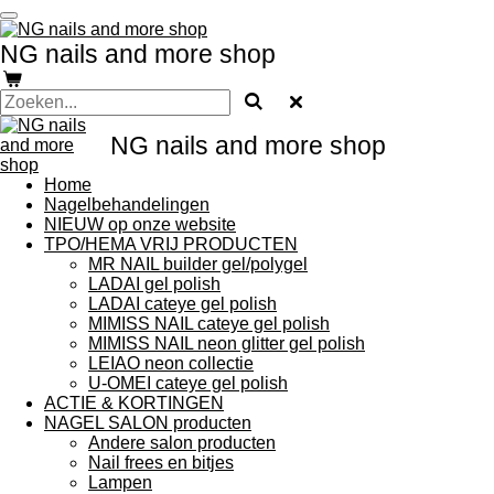
Ga
direct
NG nails and more shop
naar
de
hoofdinhoud
NG nails and more shop
Home
Nagelbehandelingen
NIEUW op onze website
TPO/HEMA VRIJ PRODUCTEN
MR NAIL builder gel/polygel
LADAI gel polish
LADAI cateye gel polish
MIMISS NAIL cateye gel polish
MIMISS NAIL neon glitter gel polish
LEIAO neon collectie
U-OMEI cateye gel polish
ACTIE & KORTINGEN
NAGEL SALON producten
Andere salon producten
Nail frees en bitjes
Lampen