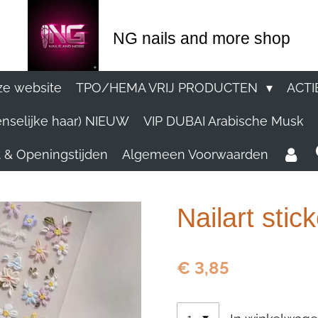
NG nails and more shop
e website
TPO/HEMA VRIJ PRODUCTEN
ACTI
nselijke haar) NIEUW
VIP DUBAI Arabische Musk
 & Openingstijden
Algemeen Voorwaarden
Nailart sti
€ 3,85