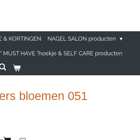
E & KORTINGEN
NAGEL SALON producten
" MUST HAVE "hoekje & SELF CARE producten
ckers bloemen 051