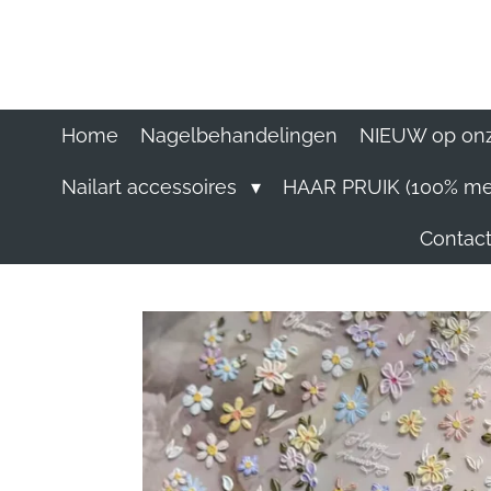
Ga
direct
naar
de
hoofdinhoud
Home
Nagelbehandelingen
NIEUW op onz
Nailart accessoires
HAAR PRUIK (100% me
Contact