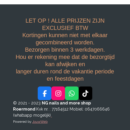
LET OP ! ALLE PRIJZEN ZIJN
EXCLUSIEF BTW
Kortingen kunnen niet met elkaar
gecombineerd worden.
Bezorgen binnen 3 werkdagen.
Hou er rekening mee dat de bezorgtijd
kan afwijken en
langer duren rond de vakantie periode
en feestdagen
F
I
W
T
a
n
h
i
© 2021 - 2023
NG nails and more shop
c
s
a
k
Roermond
Kvk nr. : 77164512
Mobiel: 0647066646
e
t
t
T
(whatsapp mogelijk)
b
a
s
o
Powered by
JouwWeb
o
g
A
k