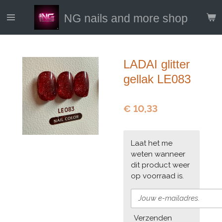
Ga
NG nails and more shop
direct
naar
de
hoofdinhoud
LADAI glitter
gellak LE083
€ 10,33
Laat het me
weten wanneer
dit product weer
op voorraad is.
Verzenden