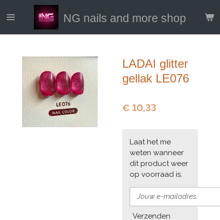
Ga
NG nails and more shop
direct
naar
de
hoofdinhoud
LADAI glitter
gellak LE076
€ 10,33
Laat het me
weten wanneer
dit product weer
op voorraad is.
Verzenden