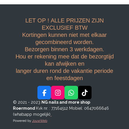
LET OP ! ALLE PRIJZEN ZIJN
EXCLUSIEF BTW
Kortingen kunnen niet met elkaar
gecombineerd worden.
Bezorgen binnen 3 werkdagen.
Hou er rekening mee dat de bezorgtijd
kan afwijken en
langer duren rond de vakantie periode
en feestdagen
F
I
W
T
a
n
h
i
© 2021 - 2023
NG nails and more shop
c
s
a
k
Roermond
Kvk nr. : 77164512
Mobiel: 0647066646
e
t
t
T
(whatsapp mogelijk)
b
a
s
o
Powered by
JouwWeb
o
g
A
k