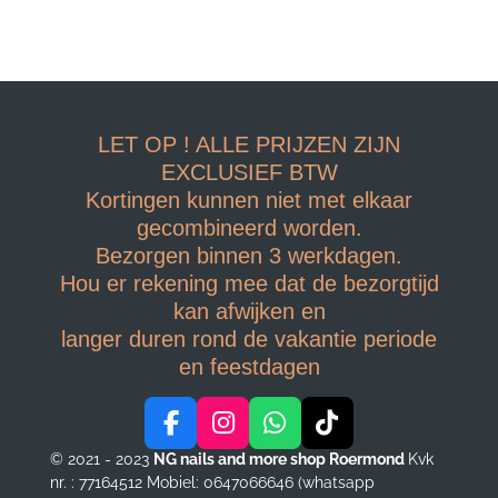
LET OP ! ALLE PRIJZEN ZIJN
EXCLUSIEF BTW
Kortingen kunnen niet met elkaar
gecombineerd worden.
Bezorgen binnen 3 werkdagen.
Hou er rekening mee dat de bezorgtijd
kan afwijken en
langer duren rond de vakantie periode
en feestdagen
F
I
W
T
a
n
h
i
© 2021 - 2023
NG nails and more shop Roermond
Kvk
c
s
a
k
nr. : 77164512
Mobiel: 0647066646 (whatsapp