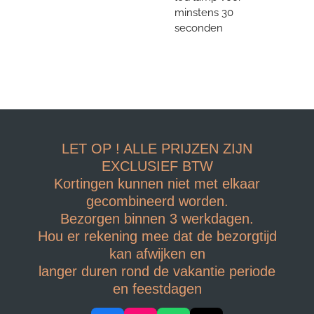
minstens 30
seconden
LET OP ! ALLE PRIJZEN ZIJN
EXCLUSIEF BTW
Kortingen kunnen niet met elkaar
gecombineerd worden.
Bezorgen binnen 3 werkdagen.
Hou er rekening mee dat de bezorgtijd
kan afwijken en
langer duren rond de vakantie periode
en feestdagen