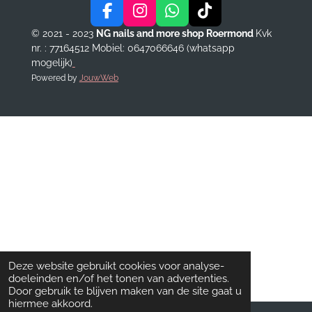
F
I
W
T
a
n
h
i
© 2021 - 2023
NG nails and more shop Roermond
Kvk
c
s
a
k
nr. : 77164512
Mobiel: 0647066646 (whatsapp
e
t
t
T
mogelijk)
b
a
s
o
Powered by
JouwWeb
o
g
A
k
o
r
p
k
a
p
m
Deze website gebruikt cookies voor analyse-
doeleinden en/of het tonen van advertenties.
Door gebruik te blijven maken van de site gaat u
hiermee akkoord.