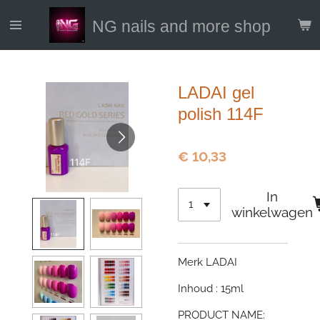
Ga
NG nails and more shop
direct
naar
de
hoofdinhoud
LADAI gel
polish 114F
€ 10,33
In
winkelwagen
Merk LADAI
Inhoud : 15ml
PRODUCT NAME: