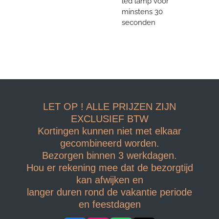
led lamp voor
minstens 30
seconden
LET OP ! ALLE PRIJZEN ZIJN
EXCLUSIEF BTW
Kortingen kunnen niet met elkaar
gecombineerd worden.
Bezorgen binnen 3 werkdagen.
Hou er rekening mee dat de bezorgtijd
kan afwijken en
langer duren rond de vakantie periode
en feestdagen