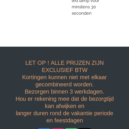
led lamp voor
minstens 30
seconden
LET OP ! ALLE PRIJZEN ZIJN
EXCLUSIEF BTW
Kortingen kunnen niet met elkaar
gecombineerd worden.
Bezorgen binnen 3 werkdagen.
Hou er rekening mee dat de bezorgtijd
kan afwijken en
langer duren rond de vakantie periode
en feestdagen