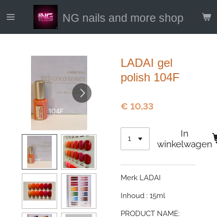
Ga
NG nails and more shop
direct
naar
de
hoofdinhoud
LADAI gel
polish 104F
€ 10,33
In
winkelwagen
Merk LADAI
Inhoud : 15ml
PRODUCT NAME: