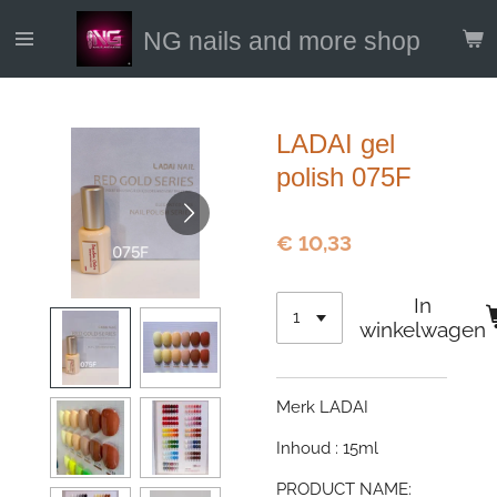
Ga
NG nails and more shop
direct
naar
de
hoofdinhoud
LADAI gel
polish 075F
€ 10,33
In
winkelwagen
Merk LADAI
Inhoud : 15ml
PRODUCT NAME: