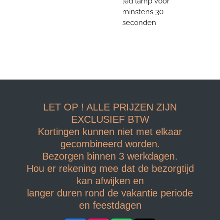
led lamp voor
minstens 30
seconden
LET OP ! ALLE PRIJZEN ZIJN
EXCLUSIEF BTW
Kortingen kunnen niet met elkaar
gecombineerd worden.
Bezorgen binnen 3 werkdagen.
Hou er rekening mee dat de bezorgtijd
kan afwijken en
langer duren rond de vakantie periode
en feestdagen