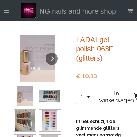
Ga
NG nails and more shop
direct
naar
de
hoofdinhoud
LADAI gel
polish 063F
(glitters)
€ 10,33
In
winkelwagen
in het echt zijn de
glimmende glitters
veel meer aanwezig