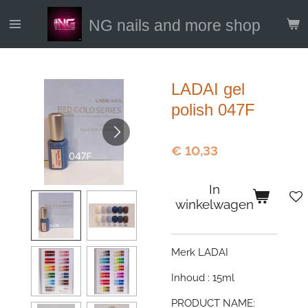
Ga
NG nails and more shop
direct
naar
de
hoofdinhoud
LADAI gel
polish 047F
€ 10,33
In
winkelwagen
Merk LADAI
Inhoud : 15ml
PRODUCT NAME: