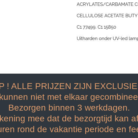
ACRYLATES/CARBAMATE C
CELLULOSE ACETATE BUTYR
C1 77499. C1 15850
Uitharden onder UV-led lam
P ! ALLE PRIJZEN ZIJN EXCLUSI
 kunnen niet met elkaar gecombinee
Bezorgen binnen 3 werkdagen.
kening mee dat de bezorgtijd kan a
uren rond de vakantie periode en f