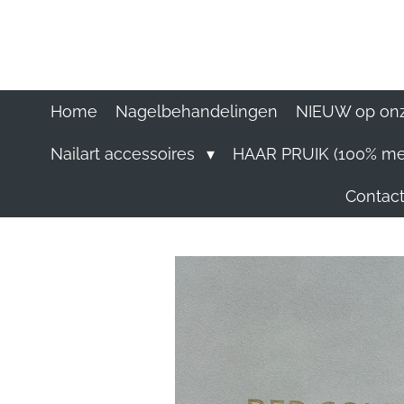
Ga
direct
naar
de
hoofdinhoud
Home
Nagelbehandelingen
NIEUW op onz
Nailart accessoires
HAAR PRUIK (100% me
Contact