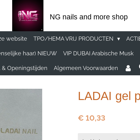
NG nails and more shop
e website
TPO/HEMA VRIJ PRODUCTEN
ACTI
nselijke haar) NIEUW
VIP DUBAI Arabische Musk
 & Openingstijden
Algemeen Voorwaarden
LADAI gel p
€ 10,33