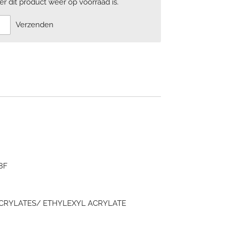
 dit product weer op voorraad is.
Verzenden
8F
CRYLATES/ ETHYLEXYL ACRYLATE