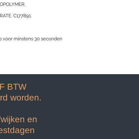
OPOLYMER.
ATE. C177891.
p voor minstens 30 seconden
EF BTW
rd worden.
fwijken en
eestdagen