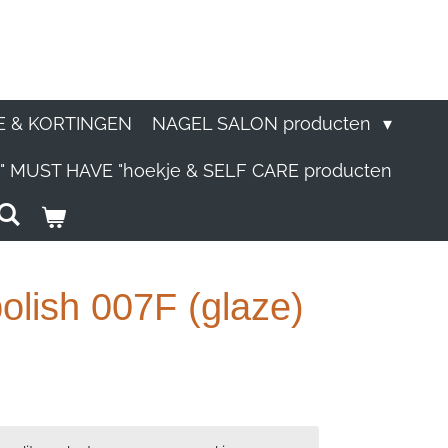
E & KORTINGEN
NAGEL SALON producten
" MUST HAVE "hoekje & SELF CARE producten
olish 007F (glaze)