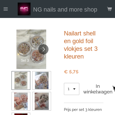
Ga
NG nails and more shop
direct
naar
de
hoofdinhoud
Nailart shell
en gold foil
vlokjes set 3
kleuren
€ 5,75
In
winkelwagen
Prijs per set 3 kleuren