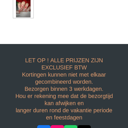
LET OP ! ALLE PRIJZEN ZIJN
EXCLUSIEF BTW
Kortingen kunnen niet met elkaar
gecombineerd worden.
Bezorgen binnen 3 werkdagen.
Hou er rekening mee dat de bezorgtijd
kan afwijken en
langer duren rond de vakantie periode
en feestdagen