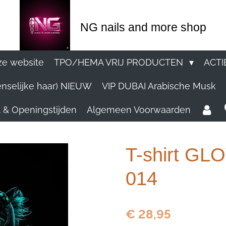
NG nails and more shop
e website
TPO/HEMA VRIJ PRODUCTEN
ACTI
nselijke haar) NIEUW
VIP DUBAI Arabische Musk
 & Openingstijden
Algemeen Voorwaarden
T-shirt G
014
€ 28,95