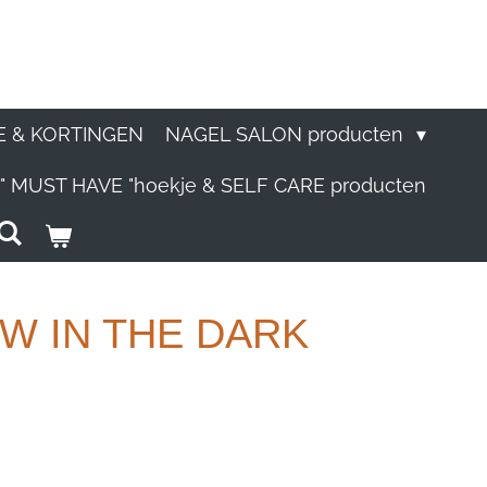
E & KORTINGEN
NAGEL SALON producten
" MUST HAVE "hoekje & SELF CARE producten
LOW IN THE DARK