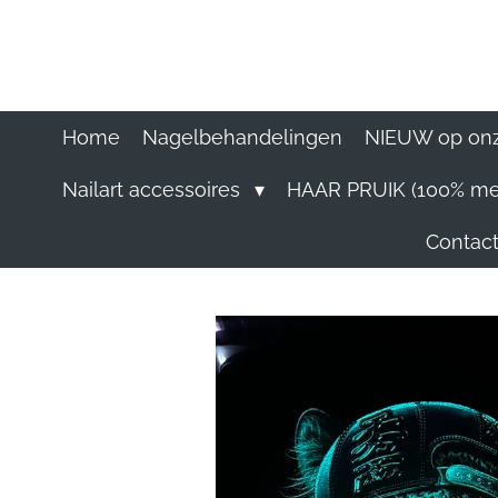
Ga
direct
naar
de
hoofdinhoud
Home
Nagelbehandelingen
NIEUW op onz
Nailart accessoires
HAAR PRUIK (100% me
Contact