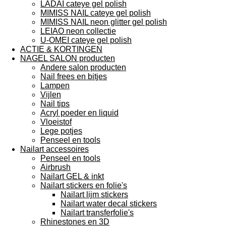
LADAI cateye gel polish
MIMISS NAIL cateye gel polish
MIMISS NAIL neon glitter gel polish
LEIAO neon collectie
U-OMEI cateye gel polish
ACTIE & KORTINGEN
NAGEL SALON producten
Andere salon producten
Nail frees en bitjes
Lampen
Vijlen
Nail tips
Acryl poeder en liquid
Vloeistof
Lege potjes
Penseel en tools
Nailart accessoires
Penseel en tools
Airbrush
Nailart GEL & inkt
Nailart stickers en folie's
Nailart lijm stickers
Nailart water decal stickers
Nailart transferfolie's
Rhinestones en 3D