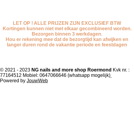
LET OP ! ALLE PRIJZEN ZIJN EXCLUSIEF BTW
Kortingen kunnen niet met elkaar gecombineerd worden.
Bezorgen binnen 3 werkdagen.
Hou er rekening mee dat de bezorgtijd kan afwijken en
langer duren rond de vakantie periode en feestdagen
F
I
W
T
a
n
h
i
© 2021 - 2023
NG nails and more shop Roermond
Kvk nr. :
77164512
Mobiel: 0647066646 (whatsapp mogelijk)
c
s
a
k
Powered by
JouwWeb
e
t
t
T
b
a
s
o
o
g
A
k
o
r
p
k
a
p
m