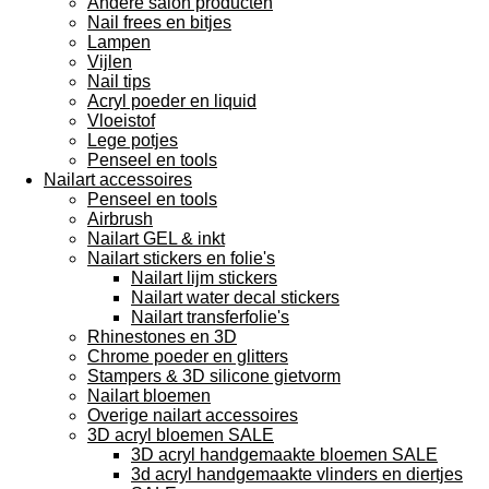
Andere salon producten
Nail frees en bitjes
Lampen
Vijlen
Nail tips
Acryl poeder en liquid
Vloeistof
Lege potjes
Penseel en tools
Nailart accessoires
Penseel en tools
Airbrush
Nailart GEL & inkt
Nailart stickers en folie's
Nailart lijm stickers
Nailart water decal stickers
Nailart transferfolie's
Rhinestones en 3D
Chrome poeder en glitters
Stampers & 3D silicone gietvorm
Nailart bloemen
Overige nailart accessoires
3D acryl bloemen SALE
3D acryl handgemaakte bloemen SALE
3d acryl handgemaakte vlinders en diertjes