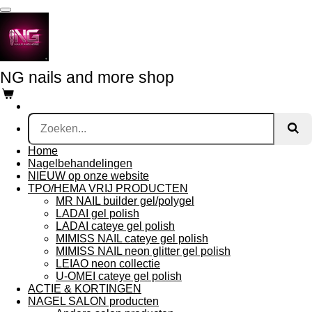
Ga
direct
naar
de
hoofdinhoud
NG nails and more shop
Home
Nagelbehandelingen
NIEUW op onze website
TPO/HEMA VRIJ PRODUCTEN
MR NAIL builder gel/polygel
LADAI gel polish
LADAI cateye gel polish
MIMISS NAIL cateye gel polish
MIMISS NAIL neon glitter gel polish
LEIAO neon collectie
U-OMEI cateye gel polish
ACTIE & KORTINGEN
NAGEL SALON producten