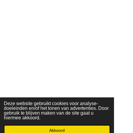
Deze website gebruikt cookies voor analyse-
doeleinden en/of het tonen van advertenties. Door
gebruik te blijven maken van de site gaat u
hiermee akkoord.
Akkoord
E-mailadres
Telefoonnummer
Facebook
W