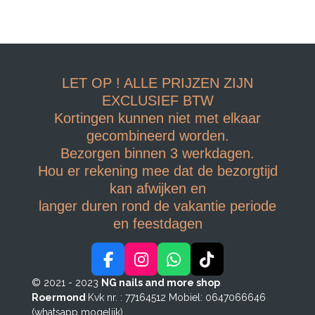
LET OP ! ALLE PRIJZEN ZIJN
EXCLUSIEF BTW
Kortingen kunnen niet met elkaar
gecombineerd worden.
Bezorgen binnen 3 werkdagen.
Hou er rekening mee dat de bezorgtijd
kan afwijken en
langer duren rond de vakantie periode
en feestdagen
F
I
W
T
a
n
h
i
© 2021 - 2023
NG nails and more shop
c
s
a
k
Roermond
Kvk nr. : 77164512
Mobiel: 0647066646
e
t
t
T
(whatsapp mogelijk)