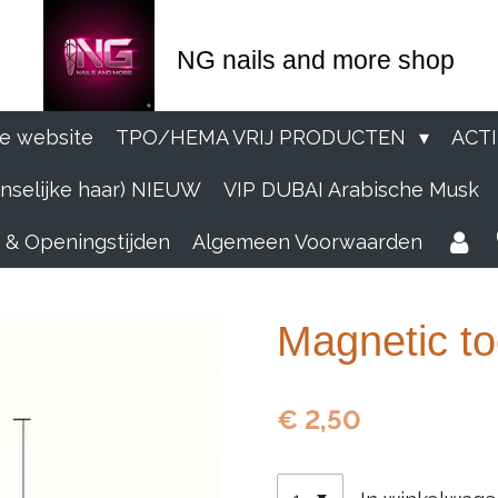
NG nails and more shop
e website
TPO/HEMA VRIJ PRODUCTEN
ACT
selijke haar) NIEUW
VIP DUBAI Arabische Musk
 & Openingstijden
Algemeen Voorwaarden
Magnetic to
€ 2,50