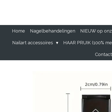
Ga
direct
naar
de
hoofdinhoud
Home
Nagelbehandelingen
NIEUW op onz
Nailart accessoires
HAAR PRUIK (100% men
Contact