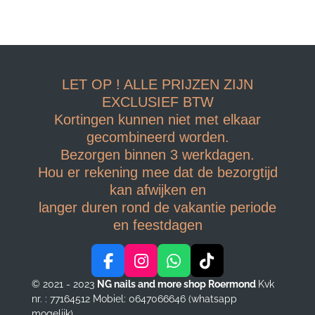
LET OP ! ALLE PRIJZEN ZIJN
EXCLUSIEF BTW
Kortingen kunnen niet met elkaar
gecombineerd worden.
Bezorgen binnen 3 werkdagen.
Hou er rekening mee dat de bezorgtijd
kan afwijken en
langer duren rond de vakantie periode
en feestdagen
F
I
W
T
a
n
h
i
© 2021 - 2023
NG nails and more shop Roermond
Kvk
c
s
a
k
nr. : 77164512
Mobiel: 0647066646 (whatsapp
e
t
t
T
mogelijk)