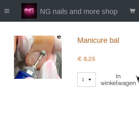
Ga
NG nails and more shop
direct
naar
de
hoofdinhoud
Manicure bal
€ 8,25
In
winkelwagen