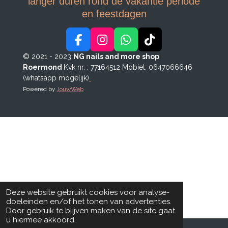
langer duren rond de vakantie periode
en feestdagen
F
I
W
T
a
n
h
i
© 2021 - 2023
NG nails and more shop
c
s
a
k
Roermond
Kvk nr. : 77164512
Mobiel: 0647066646
e
t
t
T
(whatsapp mogelijk)
b
a
s
o
Powered by
JouwWeb
o
g
A
k
o
r
p
k
a
p
m
Deze website gebruikt cookies voor analyse-
doeleinden en/of het tonen van advertenties.
Door gebruik te blijven maken van de site gaat
u hiermee akkoord.