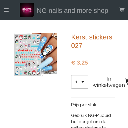
Ga
NG nails and more shop
direct
naar
de
hoofdinhoud
Kerst stickers
027
€ 3,25
In
winkelwagen
Prijs per stuk
Gebruik NG-P liquid
buildergel om de
nailart designs te