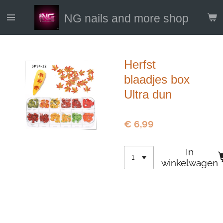
Ga
NG nails and more shop
direct
naar
de
hoofdinhoud
Herfst
blaadjes box
Ultra dun
€ 6,99
In
winkelwagen