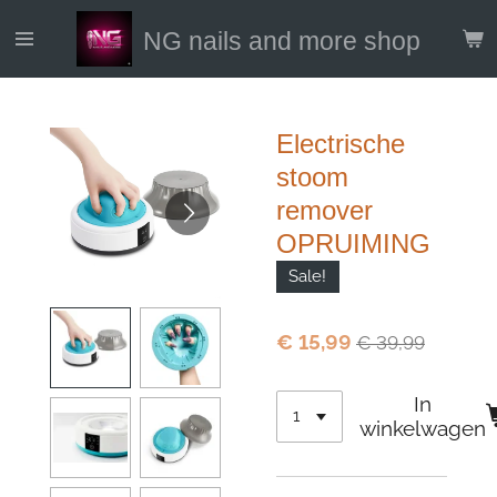
Ga
NG nails and more shop
direct
naar
de
hoofdinhoud
Electrische
stoom
remover
OPRUIMING
Sale!
€ 15,99
€ 39,99
In
winkelwagen