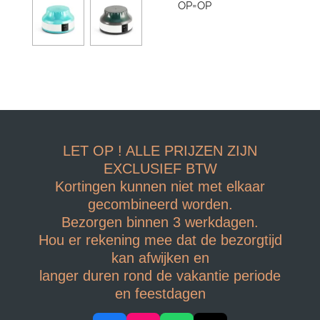
OP=OP
LET OP ! ALLE PRIJZEN ZIJN
EXCLUSIEF BTW
Kortingen kunnen niet met elkaar
gecombineerd worden.
Bezorgen binnen 3 werkdagen.
Hou er rekening mee dat de bezorgtijd
kan afwijken en
langer duren rond de vakantie periode
en feestdagen